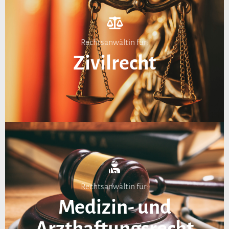
Rechtsanwältin für:
Zivilrecht
Rechtsanwältin für:
Medizin- und
Arzthaftungsrecht